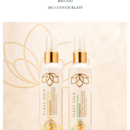
$60.300
36
CUOTAS DE
$1.675