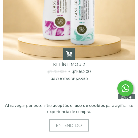
KIT ÍNTIMO # 2
$120.000
$106.200
36
CUOTAS DE
$2.950
32
%
OFF
Al navegar por este sitio
aceptás el uso de cookies
para agilizar tu
experiencia de compra.
ENTENDIDO