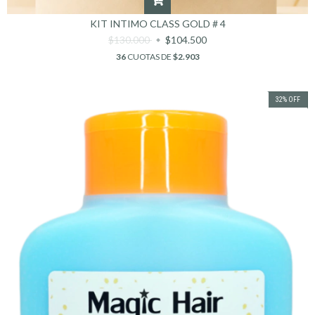
KIT INTIMO CLASS GOLD # 4
$130.000
$104.500
36
CUOTAS DE
$2.903
32
%
OFF