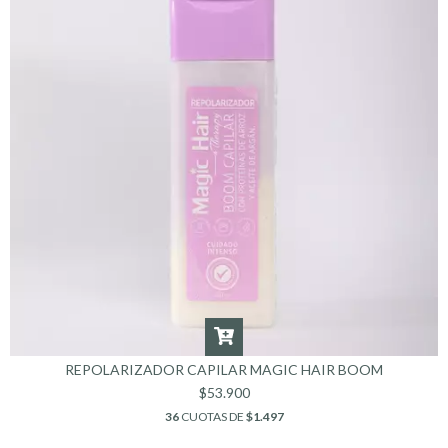
REPOLARIZADOR CAPILAR MAGIC HAIR BOOM
$53.900
36
CUOTAS DE
$1.497