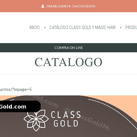
CREAR CUENTA
INICIAR SESIÓN
INICIO
CATÁLOGO CLASS GOLD Y MAGIC HAIR
PRODU
COMPRA ON-LINE
CATALOGO
ductos/?mpage=5