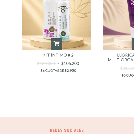
KIT ÍNTIMO # 2
LUBRIC
MULTIORGAS
$120.000
$106.200
$31.9
36
CUOTAS DE
$2.950
10
CUO
REDES SOCIALES