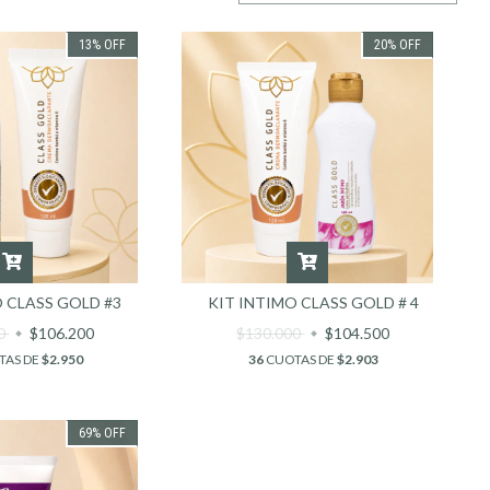
13
%
OFF
20
%
OFF
O CLASS GOLD #3
KIT INTIMO CLASS GOLD # 4
00
$106.200
$130.000
$104.500
TAS DE
$2.950
36
CUOTAS DE
$2.903
69
%
OFF