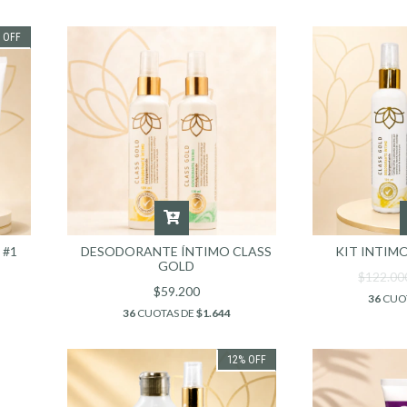
%
OFF
 #1
DESODORANTE ÍNTIMO CLASS
KIT INTIM
GOLD
$122.0
$59.200
36
CUO
36
CUOTAS DE
$1.644
12
%
OFF