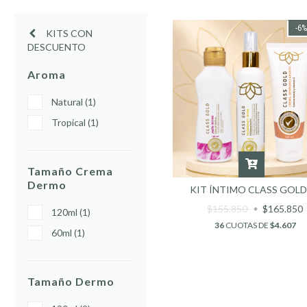
-6
KITS CON
DESCUENTO
Aroma
Natural (1)
Tropical (1)
Tamaño Crema
Dermo
KIT ÍNTIMO CLASS GOLD
$155.850
$165.850
120ml (1)
36
CUOTAS DE
$4.607
60ml (1)
Tamaño Dermo