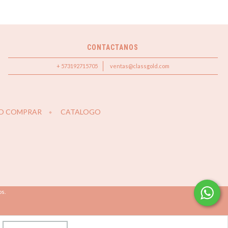
CONTACTANOS
+ 573192715705
ventas@classgold.com
O COMPRAR
CATALOGO
os.