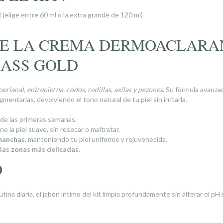
l
(elige entre 60 ml o la extra grande de 120 ml)
DE LA CREMA DERMOACLARA
ASS GOLD
perianal, entrepierna, codos, rodillas, axilas y pezones
. Su fórmula avanz
ntarias, devolviendo el tono natural de tu piel sin irritarla.
de las primeras semanas.
 la piel suave, sin resecar o maltratar.
 manchas
, manteniendo tu piel uniforme y rejuvenecida.
 las zonas más delicadas
.
O
na diaria, el jabón íntimo del kit limpia profundamente sin alterar el pH 