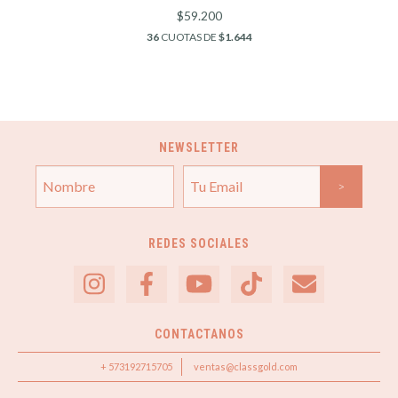
$59.200
36
CUOTAS DE
$1.644
NEWSLETTER
REDES SOCIALES
CONTACTANOS
+ 573192715705
ventas@classgold.com