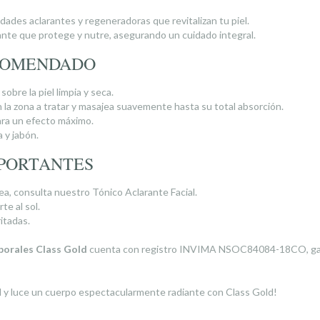
ades aclarantes y regeneradoras que revitalizan tu piel.
nte que protege y nutre, asegurando un cuidado integral.
COMENDADO
obre la piel limpia y seca.
la zona a tratar y masajea suavemente hasta su total absorción.
ara un efecto máximo.
a y jabón.
PORTANTES
rea, consulta nuestro Tónico Aclarante Facial.
te al sol.
itadas.
orales Class Gold
cuenta con registro INVIMA NSOC84084-18CO, gara
el y luce un cuerpo espectacularmente radiante con Class Gold!