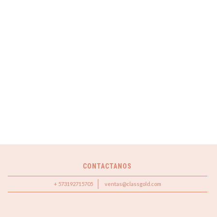
CONTACTANOS
+ 573192715705
ventas@classgold.com