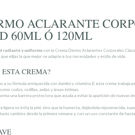
RMO ACLARANTE COR
D 60ML Ó 120ML
el radiante y uniforme
con la Crema Dermo Aclarantes Corporales Class
que elijas la que mejor se adapte a tus necesidades y estilo de vida.
 ESTA CREMA?
s a su fórmula enriquecida con
bambú
y
vitamina E
, esta crema trabaja 
omo codos, rodillas, axilas y áreas íntimas.
orma una barrera protectora que ayuda a evitar la aparición de nuevas i
 ligera no irrita la piel, sino que la humecta, dejándola rejuvenecida, sua
arás cambios desde la primera semana y, con un uso constante de hasta 
AVE