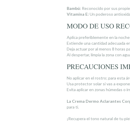
Bambú:
Reconocido por sus propied
Vitamina E:
Un poderoso antioxida
MODO DE USO RE
Aplica preferiblemente en la noche s
Extiende una cantidad adecuada en 
Deja actuar por al menos 8 horas p
Al despertar, limpia la zona con agu
PRECAUCIONES IM
No aplicar en el rostro; para esta á
Usa protector solar si vas a exponer
Evita aplicar en zonas húmedas o irr
La Crema Dermo Aclarantes Corp
para ti.
¡Recupera el tono natural de tu pi