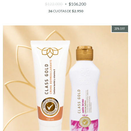
$122.000
$106.200
36
CUOTAS DE
$2.950
20
%
OFF