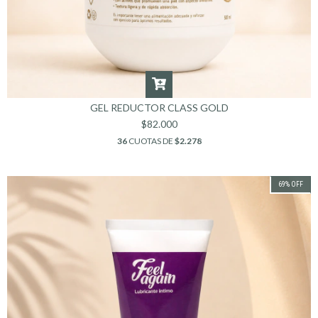
GEL REDUCTOR CLASS GOLD
$82.000
36
CUOTAS DE
$2.278
69
%
OFF