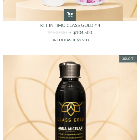
KIT INTIMO CLASS GOLD # 4
$130.000
$104.500
36
CUOTAS DE
$2.903
35
%
OFF