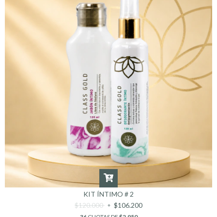
KIT ÍNTIMO # 2
$120.000
$106.200
36
CUOTAS DE
$2.950