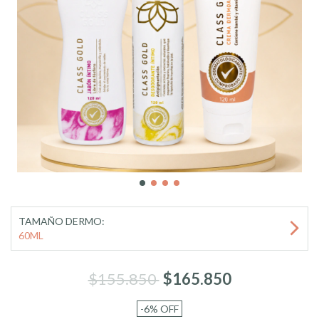
TAMAÑO DERMO:
60ML
$155.850
$165.850
-6
%
OFF