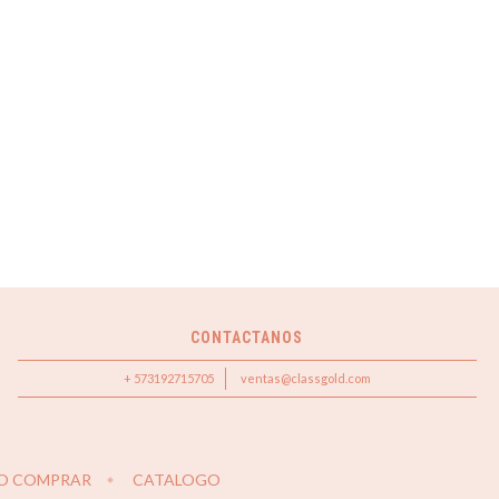
CONTACTANOS
+ 573192715705
ventas@classgold.com
O COMPRAR
CATALOGO