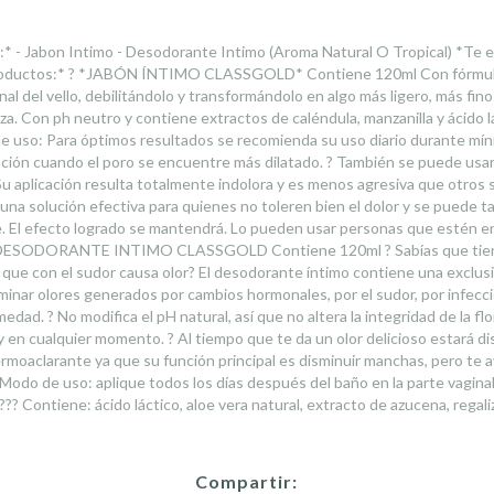
 Jabon Intimo - Desodorante Intimo (Aroma Natural O Tropical) *Te ex
s productos:* ? *JABÓN ÍNTIMO CLASSGOLD* Contiene 120ml Con fórmula
nal del vello, debilitándolo y transformándolo en algo más ligero, más fino 
a. Con ph neutro y contiene extractos de caléndula, manzanilla y ácido l
 de uso: Para óptimos resultados se recomienda su uso diario durante m
ación cuando el poro se encuentre más dilatado. ? También se puede usar e
o. Su aplicación resulta totalmente indolora y es menos agresiva que otros 
es una solución efectiva para quienes no toleren bien el dolor y se puede 
te. El efecto logrado se mantendrá. Lo pueden usar personas que estén 
. ? *DESODORANTE INTIMO CLASSGOLD Contiene 120ml ? Sabías que tien
e que con el sudor causa olor? El desodorante íntimo contiene una exclusi
inar olores generados por cambios hormonales, por el sudor, por infeccion
edad. ? No modifica el pH natural, así que no altera la integridad de la flora
 y en cualquier momento. ? Al tiempo que te da un olor delicioso estará 
rmoaclarante ya que su función principal es disminuir manchas, pero te a
Modo de uso: aplique todos los días después del baño en la parte vaginal
 Contiene: ácido láctico, aloe vera natural, extracto de azucena, regaliz,
Compartir: