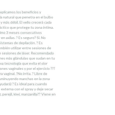
plicamos los beneficios y
 natural que penetra en el bulbo
y más débil. El vello crecerá cada
áctico que protege tu zona íntima.
ínimo 3 meses consecutivos
n axilas. ? Es seguro? Si. No
sistemas de depilación. ? Es
también utilizar entre sesiones de
en sesiones de láser. Recomendado
es más glándulas que sudan en tu
va tecnología que evita el olor
es vaginales y por el ejercicio ???
 vaginal. ?No irrita. ? Libre de
disminuyendo manchas en la zona
yudará) ? Es ideal para cuando
 externa con el spray y deje secar
 perejil, kiwi, manzanilla?? Viene en