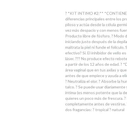
? *KIT INTIMO #2:** *CONTIENE:* -
diferencias principales entre lo
piloso y actúa desde la célula germi
vez más despacio y con menos fuerz
Producto libre de fósforo. ? Modo
iniciando justo después de la depil
maltrata la piel ni funde el folícul
efectivo? Si. El inhibidor de vello 
láser. ??? No produce efecto rebo
a partir de los 12 años de edad
área vaginal que en tus axilas y qu
antes de que empiece y ayuda a elim
? Neutraliza el olor. ? Absorbe la hum
talco. ? Se puede usar diariamente
íntima (es menos potente que la de
quieres un poco más de frescura. ? 
completamente antes de vestirse. ???
dos fragancias: ? tropical ? natural