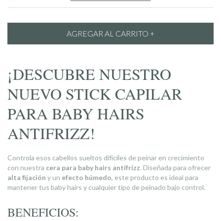
¡DESCUBRE NUESTRO
NUEVO STICK CAPILAR
PARA BABY HAIRS
ANTIFRIZZ!
Controla esos cabellos sueltos difíciles de peinar en crecimiento
con nuestra
cera para baby hairs antifrizz
. Diseñada para ofrecer
alta fijación
y un
efecto húmedo
, este producto es ideal para
mantener tus baby hairs y cualquier tipo de peinado bajo control.
BENEFICIOS: